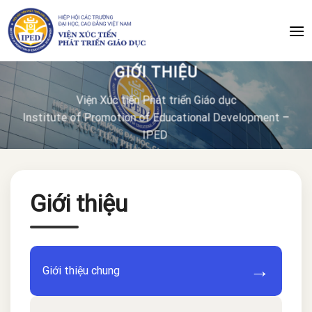
Chuyển
đến
nội
dung
GIỚI THIỆU
Viện Xúc tiến Phát triển Giáo dục
Institute of Promotion of Educational Development –
IPED
Giới thiệu
→
Giới thiệu chung