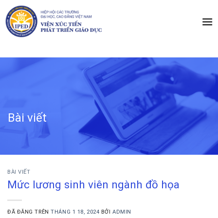
Chuyển
đến
nội
dung
Bài viết
BÀI VIẾT
Mức lương sinh viên ngành đồ họa
ĐÃ ĐĂNG TRÊN
THÁNG 1 18, 2024
BỞI
ADMIN