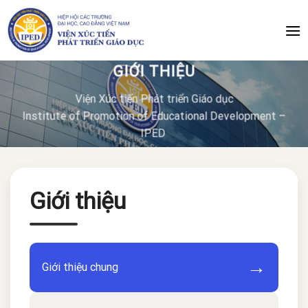
Chuyển
đến
nội
dung
GIỚI THIỆU
Viện Xúc tiến Phát triển Giáo dục
Institute of Promotion of Educational Development –
IPED
Giới thiệu
→
Giới thiệu chung