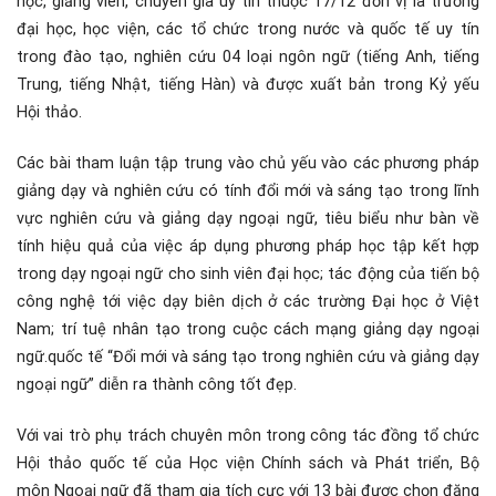
học, giảng viên, chuyên gia uy tín thuộc 17/12 đơn vị là trường
đại học, học viện, các tổ chức trong nước và quốc tế uy tín
trong đào tạo, nghiên cứu 04 loại ngôn ngữ (tiếng Anh, tiếng
Trung, tiếng Nhật, tiếng Hàn) và được xuất bản trong Kỷ yếu
Hội thảo.
Các bài tham luận tập trung vào chủ yếu vào các phương pháp
giảng dạy và nghiên cứu có tính đổi mới và sáng tạo trong lĩnh
vực nghiên cứu và giảng dạy ngoại ngữ, tiêu biểu như bàn về
tính hiệu quả của việc áp dụng phương pháp học tập kết hợp
trong dạy ngoại ngữ cho sinh viên đại học; tác động của tiến bộ
công nghệ tới việc dạy biên dịch ở các trường Đại học ở Việt
Nam; trí tuệ nhân tạo trong cuộc cách mạng giảng dạy ngoại
ngữ.quốc tế “Đổi mới và sáng tạo trong nghiên cứu và giảng dạy
ngoại ngữ” diễn ra thành công tốt đẹp.
Với vai trò phụ trách chuyên môn trong công tác đồng tổ chức
Hội thảo quốc tế của Học viện Chính sách và Phát triển, Bộ
môn Ngoại ngữ đã tham gia tích cực với 13 bài được chọn đăng