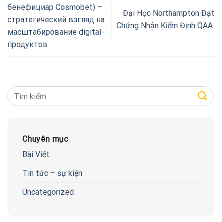
бенефициар Cosmobet) –
Đại Học Northampton Đạt
стратегический взгляд на
Chứng Nhận Kiểm Định QAA
масштабирование digital-
продуктов
Chuyên mục
Bài Viết
Tin tức – sự kiện
Uncategorized