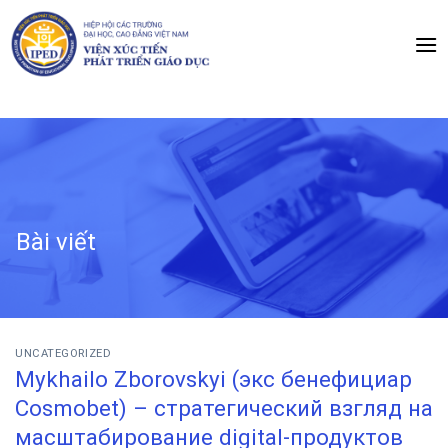
Chuyển
đến
nội
dung
Bài viết
UNCATEGORIZED
Mykhailo Zborovskyi (экс бенефициар
Cosmobet) – стратегический взгляд на
масштабирование digital-продуктов