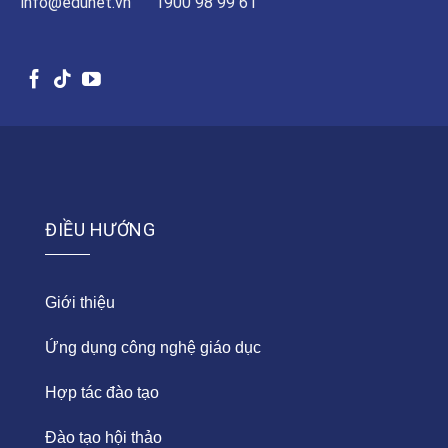
info@edunet.vn
1900 98 99 61
ĐIỀU HƯỚNG
Giới thiệu
Ứng dụng công nghệ giáo dục
Hợp tác đào tạo
Đào tạo hội thảo